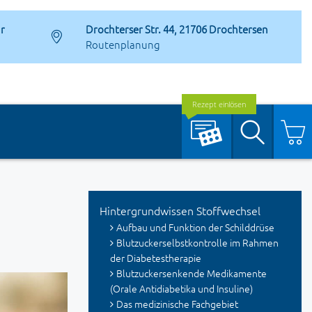
hr
Drochterser Str. 44, 21706 Drochtersen
Routenplanung
Rezept einlösen
Suche
Hintergrundwissen Stoffwechsel
Aufbau und Funktion der Schilddrüse
Blutzuckerselbstkontrolle im Rahmen
der Diabetestherapie
Blutzuckersenkende Medikamente
(Orale Antidiabetika und Insuline)
Das medizinische Fachgebiet