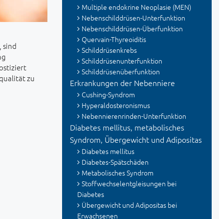
Multiple endokrine Neoplasie (MEN)
Nebenschilddrüsen-Unterfunktion
Nebenschilddrüsen-Überfunktion
Quervain-Thyreoiditis
 sind
Schilddrüsenkrebs
ng
Schilddrüsenunterfunktion
stiziert
Schilddrüsenüberfunktion
ualität zu
Erkrankungen der Nebenniere
Cushing-Syndrom
Hyperaldosteronismus
Nebennierenrinden-Unterfunktion
Diabetes mellitus, metabolisches
Syndrom, Übergewicht und Adipositas
Diabetes mellitus
Diabetes-Spätschäden
Metabolisches Syndrom
Stoffwechselentgleisungen bei
Diabetes
Übergewicht und Adipositas bei
Erwachsenen